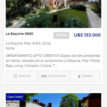
La Esquina 3900
U$S 133.000
VENTA
La Esquina, Pilar, G.B.A. Zona
Norte
DEPARTAMENTO APTO CREDITO!! Dúplex de tres ambientes
en Venta. Ubicado en el condominio La Esquina, Pilar. Planta
Baja: Living. Comedor Cocina. T ...
97,97 m2
2 Dormitorios
2 Baños
Casa Chalet