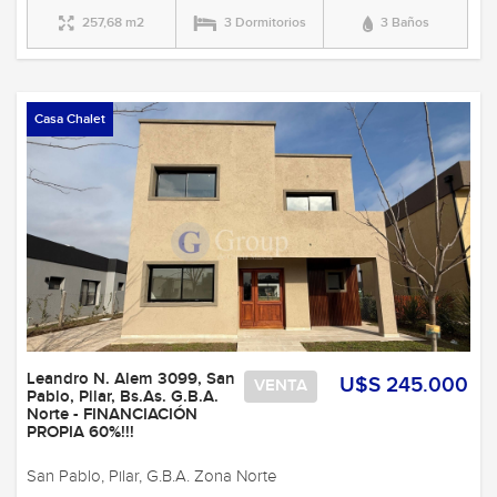
257,68 m2
3 Dormitorios
3 Baños
Casa Chalet
Leandro N. Alem 3099, San
U$S 245.000
VENTA
Pablo, Pilar, Bs.As. G.B.A.
Norte - FINANCIACIÓN
PROPIA 60%!!!
San Pablo, Pilar, G.B.A. Zona Norte