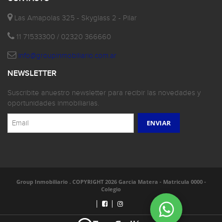
Las Amapolas 325 - Skyglass 2 - Pilar
11 71533300 / 02320 366660
info@groupinmobiliario.com.ar
NEWSLETTER
Suscribite anuestro newsletter para recibir las novedades y
oportunidades inmobiliarias.
Group Inmobiliario . COPYRIGHT 2026 Garcia Matera - Matricula 0000 -
Colegio