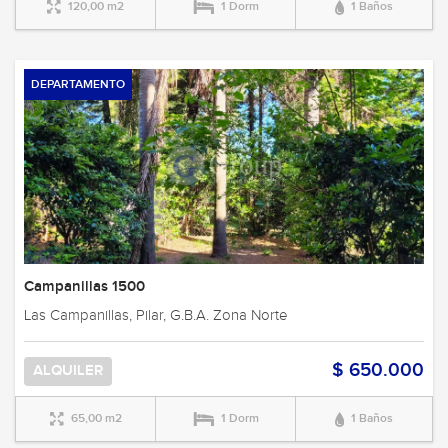
120,00 m2
1 Dorm
1 Baños
DEPARTAMENTO
Campanillas 1500
Las Campanillas, Pilar, G.B.A. Zona Norte
$ 650.000
ALQUILER
65,00 m2
1 Dorm
1 Baños