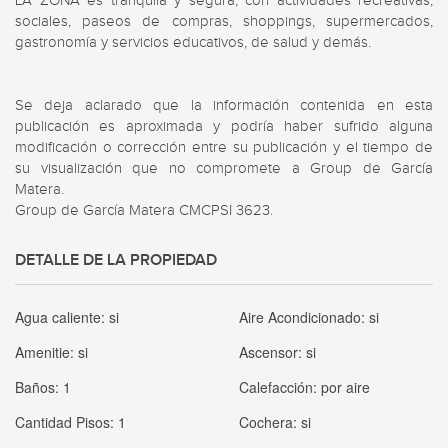
LA ZONA es tranquila y segura, con actividades recreativas, 
sociales, paseos de compras, shoppings, supermercados, 
gastronomía y servicios educativos, de salud y demás.

Se deja aclarado que la información contenida en esta 
publicación es aproximada y podría haber sufrido alguna 
modificación o corrección entre su publicación y el tiempo de 
su visualización que no compromete a Group de García 
Matera.

Group de García Matera CMCPSI 3623.
DETALLE DE LA PROPIEDAD
Agua caliente:
si
Aire Acondicionado:
si
Amenitie:
si
Ascensor:
si
Baños:
1
Calefacción:
por aire
Cantidad Pisos:
1
Cochera:
si