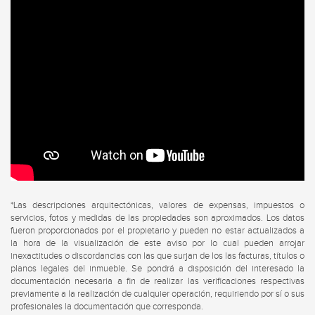
*Las descripciones arquitectónicas, valores de expensas, impuestos o
servicios, fotos y medidas de las propiedades son aproximados. Los datos
fueron proporcionados por el propietario y pueden no estar actualizados a
la hora de la visualización de este aviso por lo cual pueden arrojar
inexactitudes o discordancias con las que surjan de los las facturas, títulos o
planos legales del inmueble. Se pondrá a disposición del interesado la
documentación necesaria a fin de realizar las verificaciones respectivas
previamente a la realización de cualquier operación, requiriendo por sí o sus
profesionales la documentación que corresponda.